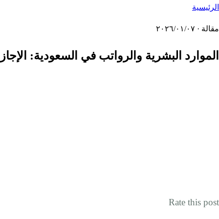
الرئيسية
مقالة · ٠٧‏/٠١‏/٢٠٢٦
الموارد البشرية والرواتب في السعودية: الإجازات + نها
Rate this post