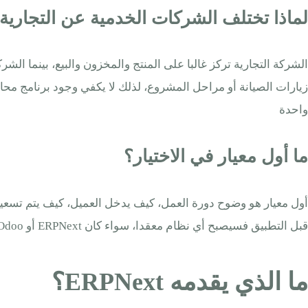
لماذا تختلف الشركات الخدمية عن التجارية
الشركة التجارية تركز غالبا على المنتج والمخزون والبيع، بينما ال
واحدة
ما أول معيار في الاختيار؟
أول معيار هو وضوح دورة العمل، كيف يدخل العميل، كيف يتم تسعير 
قبل التطبيق فسيصبح أي نظام معقدا، سواء كان ERPNext أو Odoo، لذلك يجب ترتيب العمليات أولا ثم اختيار ERP للشركات الخدمية في الرياض الذي يخدمها بأقل تعقيد ممكن
ما الذي يقدمه ERPNext؟