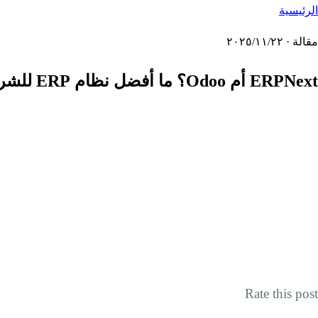
الرئيسية
مقالة · ٢٢‏/١١‏/٢٠٢٥
ERPNext أم Odoo؟ ما أفضل نظام ERP للشركات الخدمية في الرياض؟
Rate this post