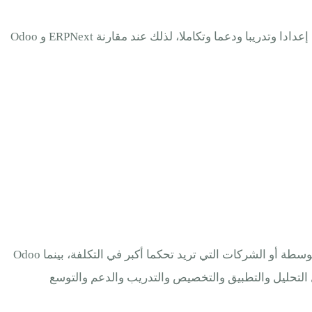
الحذر يكون في تكلفة التوسع والتخصيص، فقد تبدأ الشركة بوحدات محدودة ثم تضيف تطبيقات أخرى مع الوقت، وكل إضافة قد تحتاج إعدادا وتدريبا ودعما وتكاملا، لذلك عند مقارنة ERPNext و Odoo
عند تقييم ERP للشركات الخدمية في الرياض من حيث التكلفة، غالبا يميل ERPNext إلى أن يكون أكثر مناسبة للشركات الصغيرة والمتوسطة أو الشركات التي تريد تحكما أكبر في التكلفة، بينما Odoo
 التحليل والتطبيق والتخصيص والتدريب والدعم والتوسع