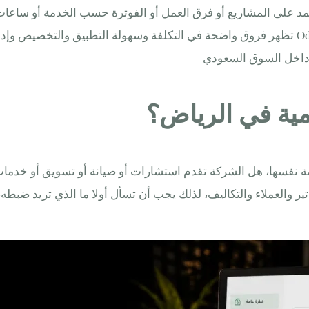
تمد على المشاريع أو فرق العمل أو الفوترة حسب الخدمة أو ساعات ال
وخبرة وتنفيذا يحتاج متابعة دقيقة، ومع المقارنة بين ERPNext و Odoo تظهر فروق واضحة في التكل
 داخل السوق السعودي
 الخدمة نفسها، هل الشركة تقدم استشارات أو صيانة أو تسويق أو خدما
ر والعملاء والتكاليف، لذلك يجب أن تسأل أولا ما الذي تريد ضبطه