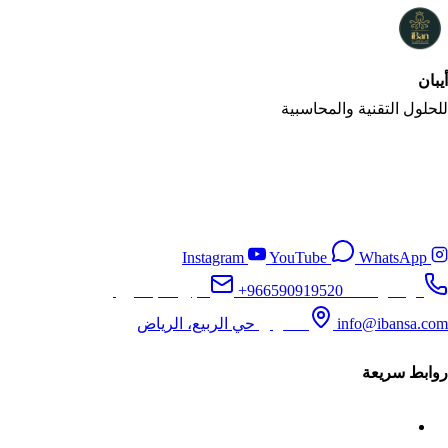
أيبان
iBan
للحلول التقنية والمحاسبية
شركة أيبان تقدم حلولًا تقنية ومحاسبية متكاملة لإدارة الأعمال بكفاءة
واحترافية في المملكة العربية السعودية، ونساعدك على أتمتة
العمليات المالية والمحاسبية لتحقيق نمو مستدام.
Instagram
YouTube
WhatsApp
تواصل معنا
+966590919520
البريد الإلكتروني
info@ibansa.com
العنوان
حي الربيع، الرياض
روابط سريعة
الرئيسية