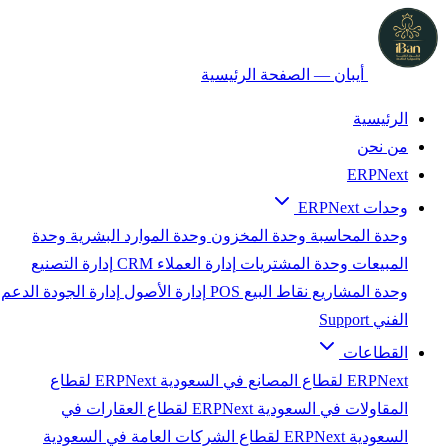
أيبان — الصفحة الرئيسية
الرئيسية
من نحن
ERPNext
وحدات ERPNext
وحدة المحاسبة
وحدة المخزون
وحدة الموارد البشرية
وحدة
المبيعات
وحدة المشتريات
إدارة العملاء CRM
إدارة التصنيع
وحدة المشاريع
نقاط البيع POS
إدارة الأصول
إدارة الجودة
الدعم
الفني Support
القطاعات
ERPNext لقطاع المصانع في السعودية
ERPNext لقطاع
المقاولات في السعودية
ERPNext لقطاع العقارات في
السعودية
ERPNext لقطاع الشركات العامة في السعودية