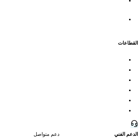
دفتر الأستاذ في المحاسبة وكيف يساعد ERPNext في تتبع
الحسابات؟
أفضل نظام لإدارة محاسبة المقاولات وربط المشاريع
بالمخزون والمشتريات
القطاعات
المصانع والتصنيع
المقاولات
العقارات
المزارع
معارض السيارات
كل القطاعات
الدعم الفني
خدمة دعم ومتابعة لعملائنا
دعم متواصل