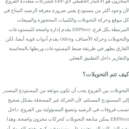
المخزون هو الاختبار الحقيقي لأي ERP للشركات متعددة الفروع،
لأن وجود أكثر من مستودع يعني ضرورة معرفة الرصيد المتاح في
كل موقع وحركة التحويلات والكميات المحجوزة والمبيعات
المرتبطة بكل فرع، ERPNext يقدم إدارة واضحة للمستودعات
والتحويلات وحركة الأصناف، وOdoo يقدم أدوات قوية أيضا، لكن
الفارق يظهر في طريقة ضبط المستودعات وربطها بالمحاسبة
والتقارير داخل التطبيق الفعلي
كيف تتم التحويلات؟
التحويلات بين الفروع يجب أن تكون موثقة من المستودع المصدر
إلى المستودع المستلم، لأن الحركة غير المسجلة بشكل صحيح
تسبب فروقات في الرصيد وتضيع المسؤولية بين الفروع، داخل
ERPNext يمكن متابعة التحويلات كحركات مخزون واضحة، وهذا
يفيد الشركات التي تعتمد على مستودع مركزي يغذي الفروع، أو