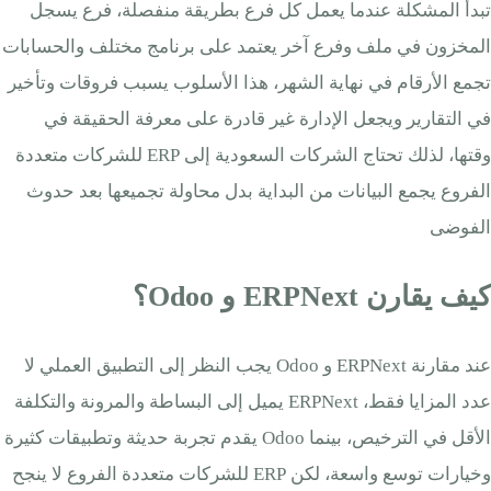
تبدأ المشكلة عندما يعمل كل فرع بطريقة منفصلة، فرع يسجل
المخزون في ملف وفرع آخر يعتمد على برنامج مختلف والحسابات
تجمع الأرقام في نهاية الشهر، هذا الأسلوب يسبب فروقات وتأخير
في التقارير ويجعل الإدارة غير قادرة على معرفة الحقيقة في
وقتها، لذلك تحتاج الشركات السعودية إلى ERP للشركات متعددة
الفروع يجمع البيانات من البداية بدل محاولة تجميعها بعد حدوث
الفوضى
كيف يقارن ERPNext و Odoo؟
عند مقارنة ERPNext و Odoo يجب النظر إلى التطبيق العملي لا
عدد المزايا فقط، ERPNext يميل إلى البساطة والمرونة والتكلفة
الأقل في الترخيص، بينما Odoo يقدم تجربة حديثة وتطبيقات كثيرة
وخيارات توسع واسعة، لكن ERP للشركات متعددة الفروع لا ينجح