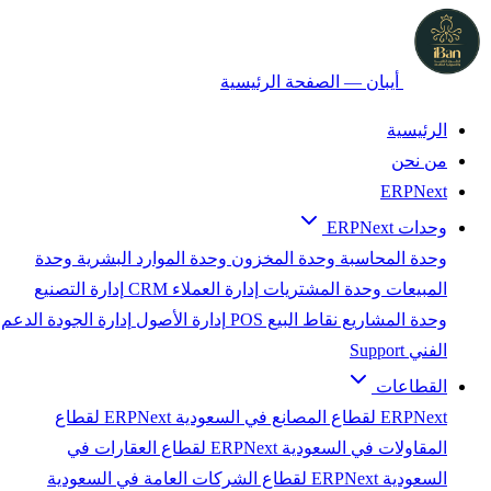
أيبان — الصفحة الرئيسية
الرئيسية
من نحن
ERPNext
وحدات ERPNext
وحدة المحاسبة
وحدة المخزون
وحدة الموارد البشرية
وحدة
المبيعات
وحدة المشتريات
إدارة العملاء CRM
إدارة التصنيع
وحدة المشاريع
نقاط البيع POS
إدارة الأصول
إدارة الجودة
الدعم
الفني Support
القطاعات
ERPNext لقطاع المصانع في السعودية
ERPNext لقطاع
المقاولات في السعودية
ERPNext لقطاع العقارات في
السعودية
ERPNext لقطاع الشركات العامة في السعودية