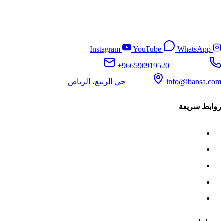
واحترافية في المملكة العربية السعودية، ونساعدك على أتمتة
العمليات المالية والمحاسبية لتحقيق نمو مستدام.
Instagram
YouTube
WhatsApp
تواصل معنا
+966590919520
البريد الإلكتروني
info@ibansa.com
العنوان
حي الربيع، الرياض
روابط سريعة
الرئيسية
من نحن
قطاعات ERPNext
المدونة
تواصل معنا