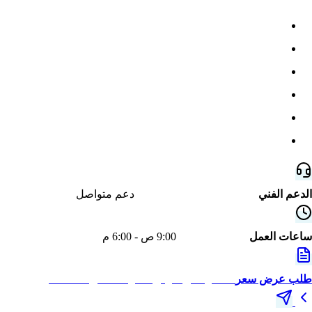
المصانع والتصنيع
المقاولات
العقارات
المزارع
معارض السيارات
كل القطاعات
الدعم الفني
خدمة دعم ومتابعة لعملائنا
دعم متواصل
ساعات العمل
الأحد - الخميس
9:00 ص - 6:00 م
طلب عرض سعر
احصل على عرض سعر مخصص لنشاطك