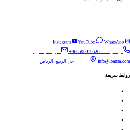
شركة أيبان تقدم حلولًا تقنية ومحاسبية متكاملة لإدارة الأعمال بكفاءة
واحترافية في المملكة العربية السعودية، ونساعدك على أتمتة
العمليات المالية والمحاسبية لتحقيق نمو مستدام.
Instagram
YouTube
WhatsApp
تواصل معنا
+966590919520
البريد الإلكتروني
info@ibansa.com
العنوان
حي الربيع، الرياض
روابط سريعة
الرئيسية
من نحن
قطاعات ERPNext
المدونة
تواصل معنا