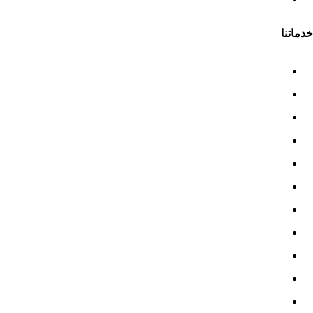
خدماتنا
تطبيق ERPNext
وحدة المحاسبة
وحدة المخزون
وحدة المبيعات
وحدة المشتريات
الموارد البشرية
وحدة المشاريع
إدارة التصنيع
علاقات العملاء CRM
نقاط البيع POS
إدارة الأصول