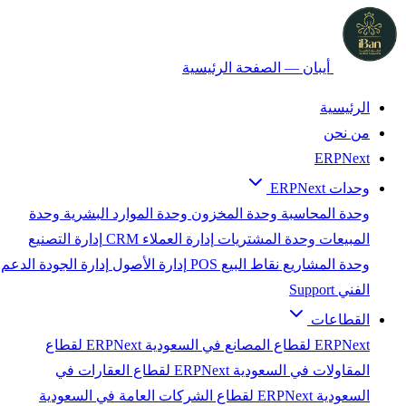
أيبان — الصفحة الرئيسية
الرئيسية
من نحن
ERPNext
وحدات ERPNext
وحدة المحاسبة
وحدة المخزون
وحدة الموارد البشرية
وحدة
المبيعات
وحدة المشتريات
إدارة العملاء CRM
إدارة التصنيع
وحدة المشاريع
نقاط البيع POS
إدارة الأصول
إدارة الجودة
الدعم
الفني Support
القطاعات
ERPNext لقطاع المصانع في السعودية
ERPNext لقطاع
المقاولات في السعودية
ERPNext لقطاع العقارات في
السعودية
ERPNext لقطاع الشركات العامة في السعودية