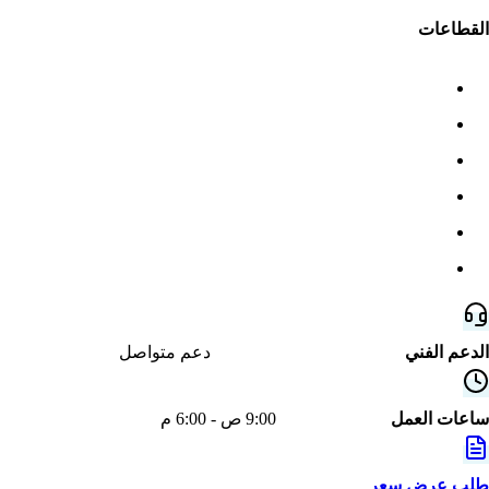
القطاعات
المصانع والتصنيع
المقاولات
العقارات
المزارع
معارض السيارات
كل القطاعات
الدعم الفني
خدمة دعم ومتابعة لعملائنا
دعم متواصل
ساعات العمل
الأحد - الخميس
9:00 ص - 6:00 م
طلب عرض سعر
احصل على عرض سعر مخصص لنشاطك