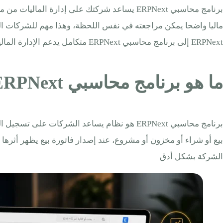
برنامج محاسبي ERPNext يساعد شركتك على إدار
ماليا واضحا يمكن مراجعته في نفس اللحظة، وهذا مهم للشركات الس
ERPNext إلى برنامج محاسبي ERPNext متكامل يدعم الإدارة المالية اليومية ويمنح أصحاب القرار رؤية أوضح للأرقام قبل نهاية الشهر
ما هو برنامج محاسبي ERPNext؟
برنامج محاسبي ERPNext هو نظام يساعد الشركات
بيع أو شراء أو مخزون أو مشروع، عند إصدار فاتورة بيع يظهر أثره
الشركة بشكل أدق