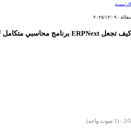
الرئيسية
مقالة · ٠٩‏/١٢‏/٢٠٢٥
كيف تجعل ERPNext برنامج محاسبي متكامل لإدارة مالياتك؟
2/5 - (1 صوت واحد)