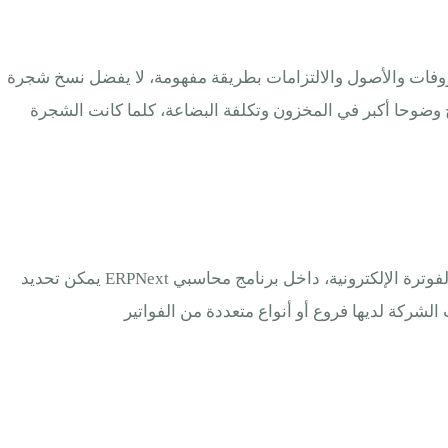
ها بعناية حتى تعكس الإيرادات والمصروفات والأصول والالتزامات بطريقة مفهومة، لا يفضل نسخ شجرة
 وضوحا أكبر في المخزون وتكلفة البضاعة، كلما كانت الشجرة
ضبط الضرائب مهم للشركات السعودية، لأن الفواتير والمشتريات والتقارير تحتاج توافقا واضحا مع ضريبة القيمة المضافة ومتطلبات الفوترة الإلكترونية، داخل برنامج محاسبي ERPNext يمكن تحديد
الشركة لديها فروع أو أنواع متعددة من الفواتير