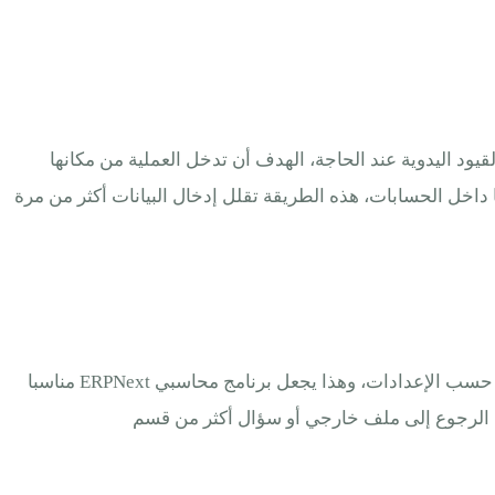
واتير الموردين والقيود اليدوية عند الحاجة، الهدف أن تدخل العملية من مكانها
 داخل الحسابات، هذه الطريقة تقلل إدخال البيانات أكثر من مرة
الإيرادات يمكن أن تبدأ من عرض سعر أو أمر بيع ثم فاتورة، وعند اعتماد الفاتورة تظهر القيمة في حساب العميل والإيرادات والضريبة حسب الإعدادات، وهذا يجعل برنامج محاسبي ERPNext مناسبا
ون الرجوع إلى ملف خارجي أو سؤال أكثر من قسم