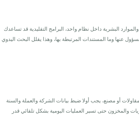
 والمشاريع والموارد البشرية داخل نظام واحد، البرامج التقليدية قد تساعدك
 الرقم، أما ERPNext فيوضح من أين جاءت العملية ومن المسؤول عنها وما المستندات المرتبطة بها، وهذا يقلل البحث اليدوي
 تجارة أو مقاولات أو مصنع، يجب أولا ضبط بيانات الشركة والعملة والسنة
يات والمخزون حتى تسير العمليات اليومية بشكل تلقائي قدر