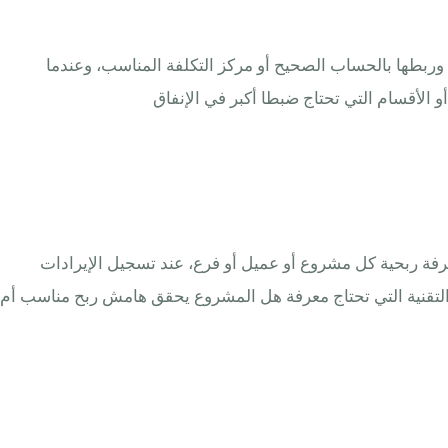
ات تشغيلية أو دفعات لموردين أو مصاريف مرتبطة بمشروع، داخل ERPNext يمكن تسجيلها وربطها بالحساب الصحيح أو مركز التكلفة المناسب، وعندما
فة الربح العام فقط، بل تريد معرفة ربحية كل مشروع أو عميل أو فرع، عند تسجيل الإيرادات
لتقنية التي تحتاج معرفة هل المشروع يحقق هامش ربح مناسب أم