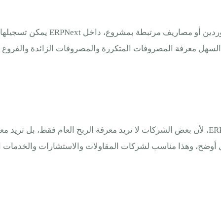
المصروفات قد تكون مشتريات أو مصروف
ربط الحسابات بالمشاريع من أهم نقاط قوة برنامج محاسبي ERPNext، لأن بعض الشركات لا تريد معر
ل أوضح، وهذا مناسب لشركات المقاولات والاستشارات والخدمات ا