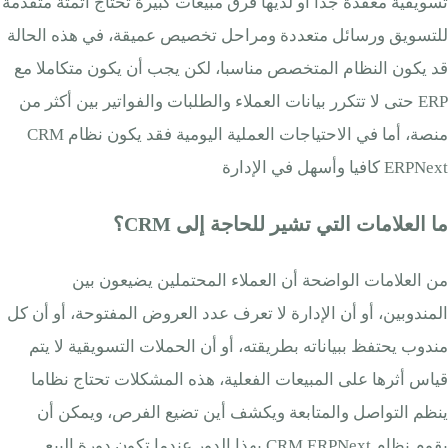
تسويقية معقدة جدا أو لديها فرق مبيعات كبيرة تحتاج أتمتة متقدمة
للتسويق ورسائل متعددة ومراحل تخصيص عميقة، في هذه الحالة
قد يكون النظام المتخصص مناسبا، لكن يجب أن يكون متكاملا مع
ERP حتى لا تتكرر بيانات العملاء والطلبات والفواتير بين أكثر من
منصة، أما في الاحتياجات العملية اليومية فقد يكون نظام CRM
ERPNext كافيا وأسهل في الإدارة
ما العلامات التي تشير للحاجة إلى CRM؟
من العلامات الواضحة أن العملاء المحتملين يضيعون بين
المندوبين، أو أن الإدارة لا تعرف عدد العروض المفتوحة، أو أن كل
مندوب يحتفظ ببياناته بطريقته، أو أن الحملات التسويقية لا يتم
قياس أثرها على المبيعات الفعلية، هذه المشكلات تحتاج نظاما
ينظم التواصل والمتابعة ويكشف أين تضيع الفرص، ويمكن أن
يقوم نظام CRM ERPNext بهذا الدور عندما تكون دورة البيع