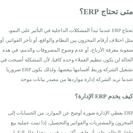
متى تحتاج ERP؟
تحتاج ERP عندما تبدأ المشكلات الداخلية في التأثير على النمو،
مثل اختلاف أرقام المخزون بين النظام والواقع، أو تأخر الفواتير، أو
صعوبة معرفة الأرباح، أو عدم وضوح المصروفات والذمم، في هذه
الحالة لن يكون تنظيم العملاء وحده كافيا، لأن المشكلة أصبحت في
تشغيل الشركة وربط أقسامها ببعضها، ولذلك يكون ERP ضروريا
عندما تريد الشركة إدارة مواردها من مصدر بيانات موحد
كيف يخدم ERP الإدارة؟
ERP يعطي الإدارة صورة أوضح عن الموارد، من الحسابات إلى
المخزون والمشتريات والفواتير والتحصيل، إذا تمت عملية بيع
داخل النظام يظهر أثرها في أكثر من قسم، وهذا يقلل التكرار