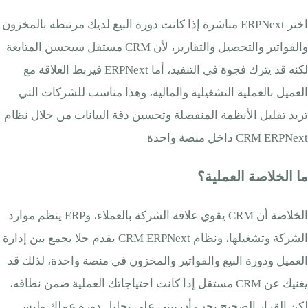
اختر ERPNext مباشرة إذا كانت دورة البيع لديك مرتبطة بالمخزون
والفواتير والتحصيل والتقارير، لأن CRM مستقل سيحسن المتابعة
لكنه قد يترك فجوة في التنفيذ، أما ERPNext فيربط العلاقة مع
العميل بالعملية التشغيلية والمالية، وهذا مناسب للشركات التي
تريد تقليل الأنظمة المنفصلة وتحسين دقة البيانات من خلال نظام
CRM ERPNext داخل منصة واحدة
ما الخلاصة العملية؟
الخلاصة أن CRM يقوي علاقة الشركة بالعملاء، وERP ينظم موارد
الشركة وتشغيلها، ونظام CRM ERPNext يقدم حلا يجمع بين إدارة
العميل ودورة البيع والفواتير والمخزون في منصة واحدة، لذلك قد
يغنيك عن CRM مستقل إذا كانت احتياجاتك العملية ضمن نطاقه،
لكن القرار الصحيح يجب أن يبنى على تحليل دورة عملك وليس