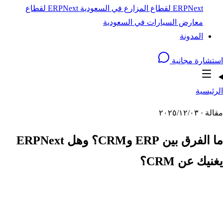
ERPNext لقطاع المزارع في السعودية
ERPNext لقطاع
معارض السيارات في السعودية
المدونة
استشارة مجانية
الرئيسية
مقالة · ٠٣‏/١٢‏/٢٠٢٥
ما الفرق بين ERP وCRM؟ وهل ERPNext
يغنيك عن CRM؟