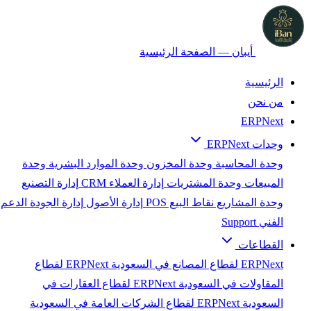
أيبان — الصفحة الرئيسية
الرئيسية
من نحن
ERPNext
وحدات ERPNext
وحدة المحاسبة
وحدة المخزون
وحدة الموارد البشرية
وحدة
المبيعات
وحدة المشتريات
إدارة العملاء CRM
إدارة التصنيع
وحدة المشاريع
نقاط البيع POS
إدارة الأصول
إدارة الجودة
الدعم
الفني Support
القطاعات
ERPNext لقطاع المصانع في السعودية
ERPNext لقطاع
المقاولات في السعودية
ERPNext لقطاع العقارات في
السعودية
ERPNext لقطاع الشركات العامة في السعودية