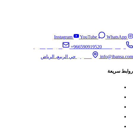
شركة أيبان تقدم حلولًا تقنية ومحاسبية متكاملة لإدارة الأعمال بكفاءة
واحترافية في المملكة العربية السعودية، ونساعدك على أتمتة
العمليات المالية والمحاسبية لتحقيق نمو مستدام.
Instagram
YouTube
WhatsApp
تواصل معنا
+966590919520
البريد الإلكتروني
info@ibansa.com
العنوان
حي الربيع، الرياض
روابط سريعة
الرئيسية
من نحن
قطاعات ERPNext
المدونة
تواصل معنا